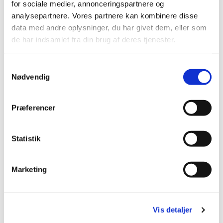
for sociale medier, annonceringspartnere og
analysepartnere. Vores partnere kan kombinere disse
data med andre oplysninger, du har givet dem, eller som
de har indsamlet fra din brug af deres tjenester.
S
Nødvendig
a
m
t
Præferencer
y
k
k
Statistik
e
v
Marketing
a
l
g
Du vil måske også kunne lide...
Vis detaljer