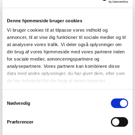
håndarbejde.
Det er muligt at lave ting til velgørende formål alt efter
Denne hjemmeside bruger cookies
hvilke idéer, man har.
Vi har allerede et kirkeligt formål, som er at lave fine
Vi bruger cookies til at tilpasse vores indhold og
dåbsklude til kirkens dåbsbørn.
annoncer, til at vise dig funktioner til sociale medier og til
at analysere vores trafik. Vi deler også oplysninger om
Vi byder på en kop kaffe/te og hyggeligt samvær.
din brug af vores hjemmeside med vores partnere inden
for sociale medier, annonceringspartnere og
Alle er velkomne, og det er gratis at deltage.
analysepartnere. Vores partnere kan kombinere disse
data med andre oplysninger, du har givet dem, eller som
Kontaktpersoner:
de har indsamlet fra din brug af deres tjenester.
Anni Holm Skovgaard Nielsen, tlf. 23 95 54 82
Ritta Møller, tlf. 41 56 40 08
S
Nødvendig
a
m
t
Præferencer
y
k