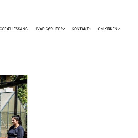
GSFÆLLESSANG
HVAD GØR JEG?
KONTAKT
OM KIRKEN