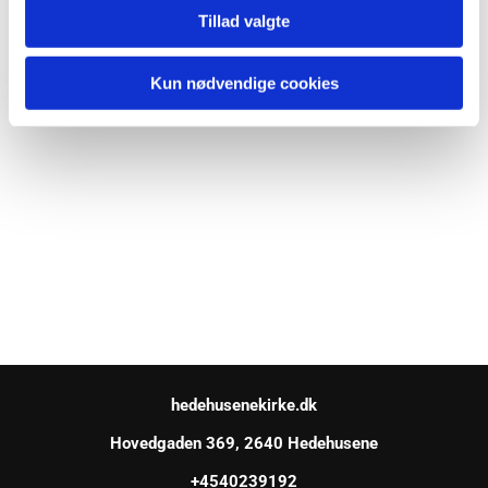
Tillad valgte
Kun nødvendige cookies
hedehusenekirke.dk
Hovedgaden 369, 2640 Hedehusene
+4540239192