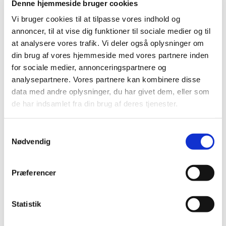
Denne hjemmeside bruger cookies
snak og til at nyde naturen. Vi slutter af med en kop
Vi bruger cookies til at tilpasse vores indhold og
kaffe.
annoncer, til at vise dig funktioner til sociale medier og til
Du behøver ikke at tilmelde dig. Du skal bare møde
at analysere vores trafik. Vi deler også oplysninger om
op.
din brug af vores hjemmeside med vores partnere inden
for sociale medier, annonceringspartnere og
Vi mødes ved veteranbanen i Hedeland på
analysepartnere. Vores partnere kan kombinere disse
Brandhøjgårdsvej 2, 2640 Hedehusene.
data med andre oplysninger, du har givet dem, eller som
de har indsamlet fra din brug af deres tjenester.
Vi ses!
S
Nødvendig
a
m
t
Præferencer
y
k
k
Statistik
e