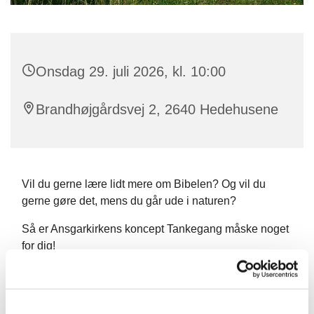
Onsdag 29. juli 2026, kl. 10:00
Brandhøjgårdsvej 2, 2640 Hedehusene
Vil du gerne lære lidt mere om Bibelen? Og vil du
gerne gøre det, mens du går ude i naturen?
Så er Ansgarkirkens koncept Tankegang måske noget
for dig!
Vi mødes hver onsdag kl. 10 og går en tur på 4-5 km i
Hedeland. På turen vil vi i små grupper tale om
søndagens tekst, men der vil også være plads til fri