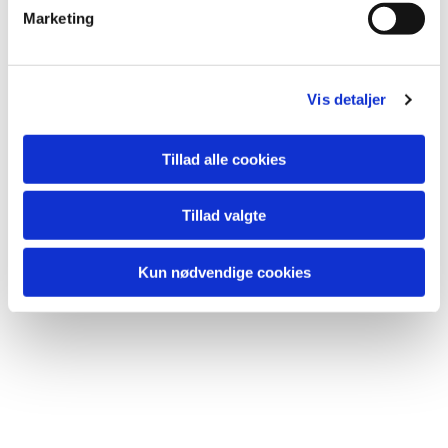
v
Marketing
a
l
g
Vis detaljer
Tillad alle cookies
Du vil måske også kunne lide...
Tillad valgte
Kun nødvendige cookies