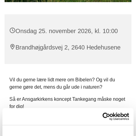
Onsdag 25. november 2026, kl. 10:00
Brandhøjgårdsvej 2, 2640 Hedehusene
Vil du gerne lære lidt mere om Bibelen? Og vil du
gerne gøre det, mens du går ude i naturen?
Så er Ansgarkirkens koncept Tankegang måske noget
for dig!
Vi mødes hver onsdag kl. 10 og går en tur på 4-5 km i
Hedeland. På turen vil vi i små grupper tale om
søndagens tekst, men der vil også være plads til fri