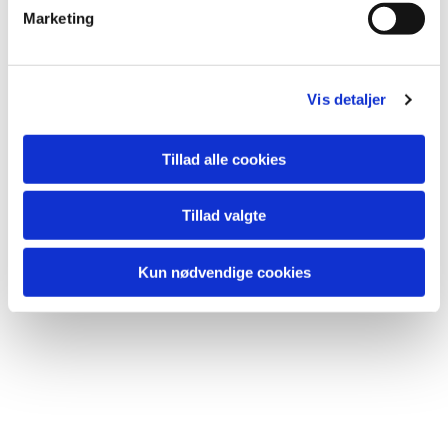
v
Marketing
a
l
g
Vis detaljer
Tillad alle cookies
Du vil måske også kunne lide...
Tillad valgte
Kun nødvendige cookies