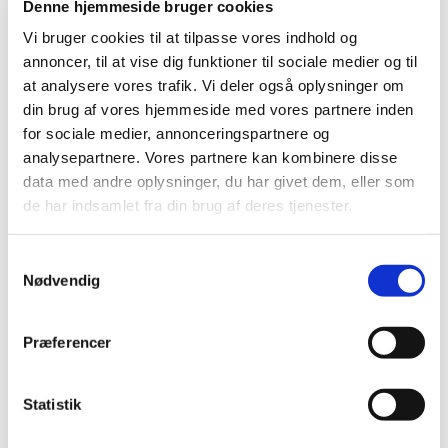
Denne hjemmeside bruger cookies
snak og til at nyde naturen. Vi slutter af med en kop
Vi bruger cookies til at tilpasse vores indhold og
kaffe.
annoncer, til at vise dig funktioner til sociale medier og til
Du behøver ikke at tilmelde dig. Du skal bare møde
at analysere vores trafik. Vi deler også oplysninger om
op.
din brug af vores hjemmeside med vores partnere inden
for sociale medier, annonceringspartnere og
Vi mødes ved veteranbanen i Hedeland på
analysepartnere. Vores partnere kan kombinere disse
Brandhøjgårdsvej 2, 2640 Hedehusene.
data med andre oplysninger, du har givet dem, eller som
de har indsamlet fra din brug af deres tjenester.
Vi ses!
S
Nødvendig
a
m
t
Præferencer
y
k
k
Statistik
e