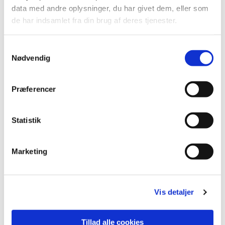
data med andre oplysninger, du har givet dem, eller som
de har indsamlet fra din brug af deres tjenester.
S
Nødvendig
a
m
t
Præferencer
y
k
k
Statistik
e
v
Marketing
a
Du vil måske også kunne lide...
l
g
Vis detaljer
Tillad alle cookies