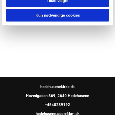
Tillad valgte
Kun nødvendige cookies
hedehusenekirke.dk
Hovedgaden 369, 2640 Hedehusene
+4540239192
hedehusene.sogn@km.dk