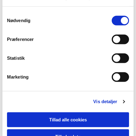
S
Nødvendig
a
m
t
Præferencer
y
k
k
Statistik
e
Du vil måske også kunne lide...
v
Marketing
a
l
g
Vis detaljer
Tillad alle cookies