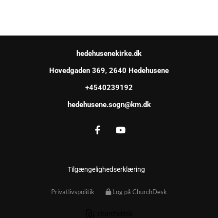
hedehusenekirke.dk
Hovedgaden 369, 2640 Hedehusene
+4540239192
hedehusene.sogn@km.dk
Tilgængelighedserklæring
Privatlivspolitik
Log på ChurchDesk