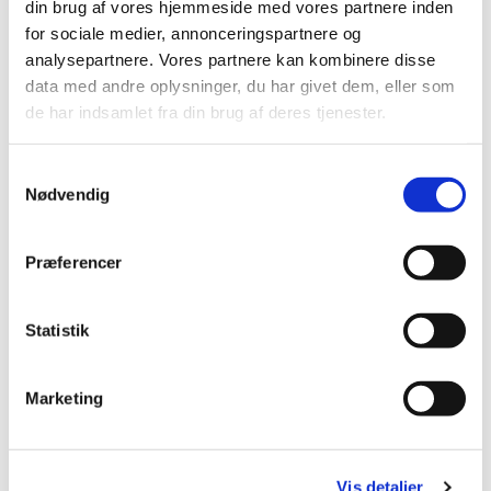
Læs mere om Babysalmesang og tilmeld dig
HER
.
din brug af vores hjemmeside med vores partnere inden
for sociale medier, annonceringspartnere og
analysepartnere. Vores partnere kan kombinere disse
data med andre oplysninger, du har givet dem, eller som
de har indsamlet fra din brug af deres tjenester.
S
Nødvendig
a
m
t
Præferencer
y
k
k
Statistik
e
v
Marketing
a
l
g
Vis detaljer