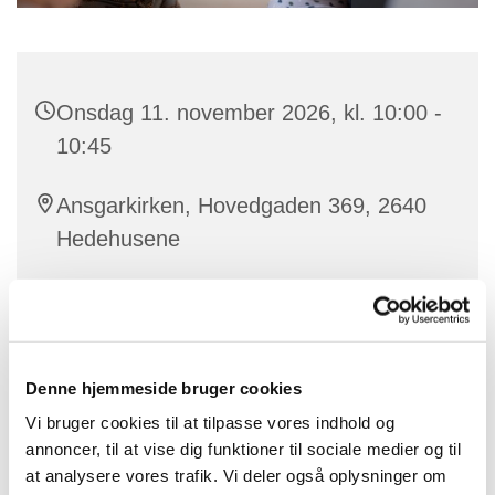
Onsdag 11. november 2026, kl. 10:00 -
10:45
Ansgarkirken, Hovedgaden 369, 2640
Hedehusene
Sandra
Denne hjemmeside bruger cookies
Vores dygtige korleder Sandra laver babysalmesang
Vi bruger cookies til at tilpasse vores indhold og
for babyer mellem ca. 3 og 12 måneder.
annoncer, til at vise dig funktioner til sociale medier og til
at analysere vores trafik. Vi deler også oplysninger om