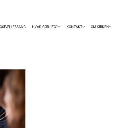
GSFÆLLESSANG
HVAD GØR JEG?
KONTAKT
OM KIRKEN