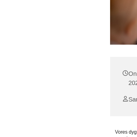
On
202
Sa
Vores dyg