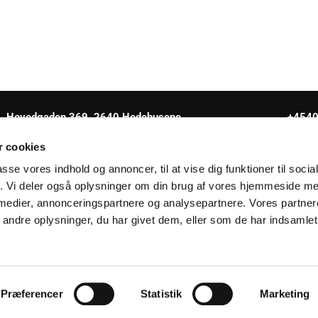
Hovedgaden 369, 2640 Hedehusene
+454
 cookies
passe vores indhold og annoncer, til at vise dig funktioner til soci
fik. Vi deler også oplysninger om din brug af vores hjemmeside m
 medier, annonceringspartnere og analysepartnere. Vores partne
Tilgængelighedserklæring
ndre oplysninger, du har givet dem, eller som de har indsamlet 
Privatlivspolitik
Log på ChurchDesk
Præferencer
Statistik
Marketing