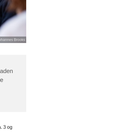
ohannes Brooks
gaden
ne
. 3 og