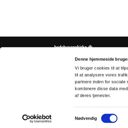
hedehusenekirke.dk
hedehusene.sogn@km.dk
Denne hjemmeside bruger
Vi bruger cookies til at til
til at analysere vores tra
partnere inden for sociale
kombinere disse data med a
af deres tjenester.
S
Nødvendig
a