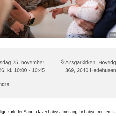
© J
sdag 25. november
Ansgarkirken, Hoved
6, kl. 10:00 - 10:45
369, 2640 Hedehuse
ndra
tige korleder Sandra laver babysalmesang for babyer mellem ca