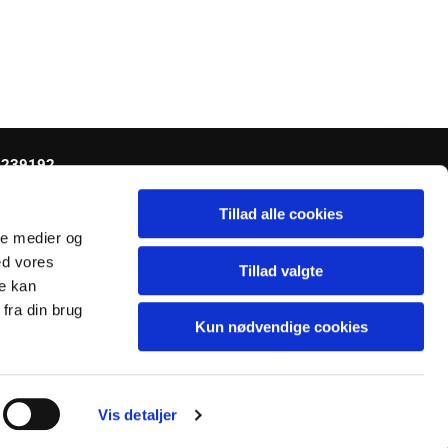
0239192
Tillad alle cookies
ale medier og
ed vores
Tillad valgte
re kan
fra din brug
Kun nødvendige cookies
Vis detaljer