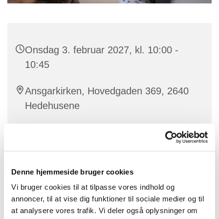
Onsdag 3. februar 2027, kl. 10:00 -
10:45
Ansgarkirken, Hovedgaden 369, 2640
Hedehusene
Sandra
Denne hjemmeside bruger cookies
Vores dygtige korleder Sandra laver babysalmesang
Vi bruger cookies til at tilpasse vores indhold og
for babyer mellem ca. 3 og 12 måneder.
annoncer, til at vise dig funktioner til sociale medier og til
at analysere vores trafik. Vi deler også oplysninger om