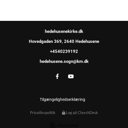
hedehusenekirke.dk
Hovedgaden 369, 2640 Hedehusene
+4540239192
hedehusene.sogn@km.dk
Tilgængelighedserklæring
Privatlivspolitik
Log på ChurchDesk