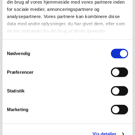
Læs mere om Babysalmesang og tilmeld dig
HER
.
din brug af vores hjemmeside med vores partnere inden
for sociale medier, annonceringspartnere og
analysepartnere. Vores partnere kan kombinere disse
data med andre oplysninger, du har givet dem, eller som
de har indsamlet fra din brug af deres tjenester.
S
Nødvendig
a
m
t
Præferencer
y
k
k
Statistik
e
v
Marketing
a
l
g
Vis detaljer