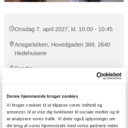
Onsdag 7. april 2027, kl. 10:00 - 10:45
Ansgarkirken, Hovedgaden 369, 2640
Hedehusene
Sandra
Denne hjemmeside bruger cookies
Vores dygtige korleder Sandra laver babysalmesang
Vi bruger cookies til at tilpasse vores indhold og
for babyer mellem ca. 3 og 12 måneder.
annoncer, til at vise dig funktioner til sociale medier og til
at analysere vores trafik. Vi deler også oplysninger om
Læs mere om Babysalmesang og tilmeld dig
HER
.
din brug af vores hjemmeside med vores partnere inden