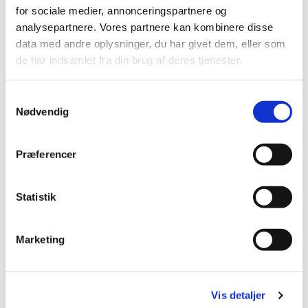
for sociale medier, annonceringspartnere og
analysepartnere. Vores partnere kan kombinere disse
data med andre oplysninger, du har givet dem, eller som
de har indsamlet fra din brug af deres tjenester.
S
Nødvendig
a
m
t
Præferencer
y
k
k
Statistik
e
v
Marketing
a
l
g
Du vil måske også kunne lide...
Vis detaljer