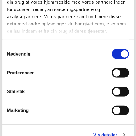
Læs mere om Babysalmesang og tilmeld dig
HER
.
din brug af vores hjemmeside med vores partnere inden
for sociale medier, annonceringspartnere og
analysepartnere. Vores partnere kan kombinere disse
data med andre oplysninger, du har givet dem, eller som
de har indsamlet fra din brug af deres tjenester.
S
Nødvendig
a
m
t
Præferencer
y
k
k
Statistik
e
v
Marketing
a
l
g
Vis detaljer