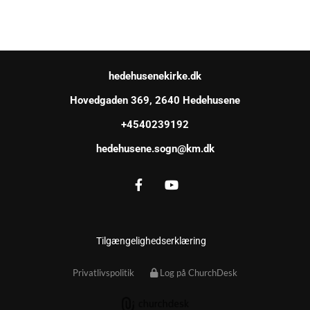
hedehusenekirke.dk
Hovedgaden 369, 2640 Hedehusene
+4540239192
hedehusene.sogn@km.dk
Tilgængelighedserklæring
Privatlivspolitik
Log på ChurchDesk