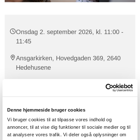
Onsdag 2. september 2026, kl. 11:00 -
11:45
Ansgarkirken, Hovedgaden 369, 2640
Hedehusene
Sandra
Denne hjemmeside bruger cookies
Vores dygtige korleder Sandra laver babysalmesang
Vi bruger cookies til at tilpasse vores indhold og
for babyer mellem ca. 3 og 12 måneder.
annoncer, til at vise dig funktioner til sociale medier og til
at analysere vores trafik. Vi deler også oplysninger om