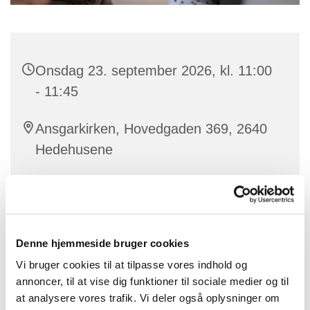
Onsdag 23. september 2026, kl. 11:00
- 11:45
Ansgarkirken, Hovedgaden 369, 2640
Hedehusene
Sandra
Denne hjemmeside bruger cookies
Vores dygtige korleder Sandra laver babysalmesang
Vi bruger cookies til at tilpasse vores indhold og
for babyer mellem ca. 3 og 12 måneder.
annoncer, til at vise dig funktioner til sociale medier og til
at analysere vores trafik. Vi deler også oplysninger om