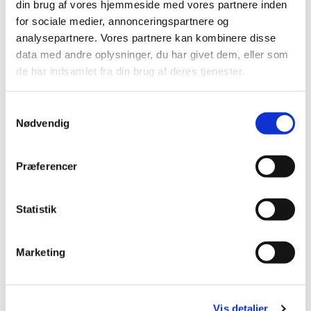
Læs mere om Babysalmesang og tilmeld dig
HER
.
din brug af vores hjemmeside med vores partnere inden
for sociale medier, annonceringspartnere og
analysepartnere. Vores partnere kan kombinere disse
data med andre oplysninger, du har givet dem, eller som
de har indsamlet fra din brug af deres tjenester.
S
Nødvendig
a
m
t
Præferencer
y
k
k
Statistik
e
v
Marketing
a
l
g
Vis detaljer