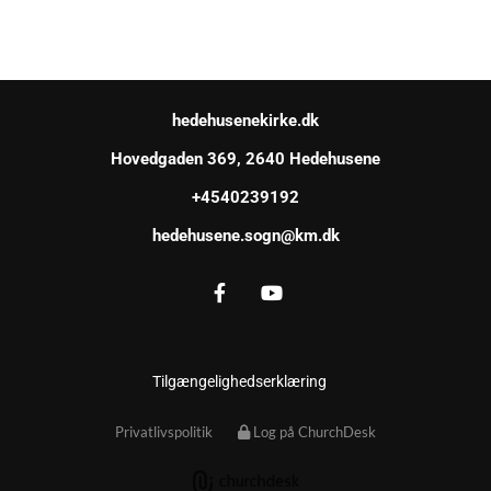
hedehusenekirke.dk
Hovedgaden 369, 2640 Hedehusene
+4540239192
hedehusene.sogn@km.dk
Tilgængelighedserklæring
Privatlivspolitik
Log på ChurchDesk