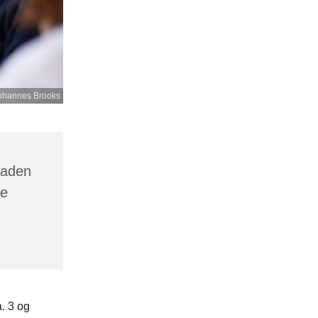
ohannes Brooks
gaden
ne
. 3 og