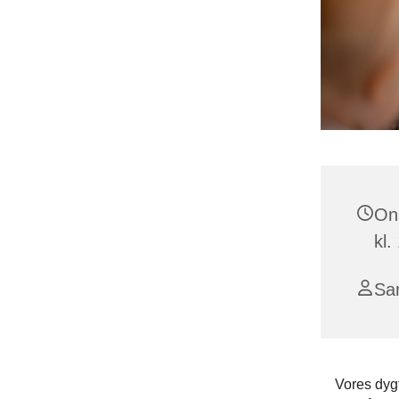
On
kl.
Sa
Vores dyg