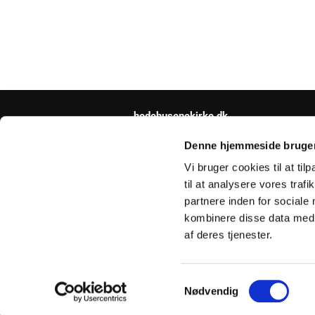
hedehusenekirke.dk
hedehusene.sogn@km.dk
Denne hjemmeside bruger
Vi bruger cookies til at til
til at analysere vores tra
partnere inden for sociale
kombinere disse data med a
af deres tjenester.
S
Nødvendig
a