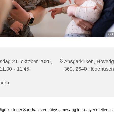
© J
sdag 21. oktober 2026,
Ansgarkirken, Hoved
 11:00 - 11:45
369, 2640 Hedehuse
ndra
tige korleder Sandra laver babysalmesang for babyer mellem ca