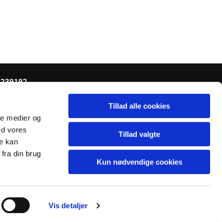
0239192
Tillad alle cookies
ale medier og
ed vores
Tillad valgte
re kan
fra din brug
Kun nødvendige cookies
Vis detaljer