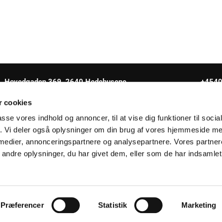
Hovedgaden 369, 2640 Hedehusene
+454
 cookies
passe vores indhold og annoncer, til at vise dig funktioner til soci
fik. Vi deler også oplysninger om din brug af vores hjemmeside m
 medier, annonceringspartnere og analysepartnere. Vores partne
Tilgængelighedserklæring
ndre oplysninger, du har givet dem, eller som de har indsamlet 
Privatlivspolitik
Log på ChurchDesk
Præferencer
Statistik
Marketing