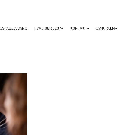
GSFÆLLESSANG
HVAD GØR JEG?
KONTAKT
OM KIRKEN