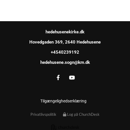
hedehusenekirke.dk
Hovedgaden 369, 2640 Hedehusene
+4540239192
hedehusene.sogn@km.dk
Tilgængelighedserklæring
Privatlivspolitik
Log på ChurchDesk