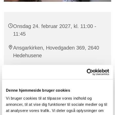
Onsdag 24. februar 2027, kl. 11:00 -
11:45
Ansgarkirken, Hovedgaden 369, 2640
Hedehusene
Sandra
Denne hjemmeside bruger cookies
Vores dygtige korleder Sandra laver babysalmesang
Vi bruger cookies til at tilpasse vores indhold og
for babyer mellem ca. 3 og 12 måneder.
annoncer, til at vise dig funktioner til sociale medier og til
at analysere vores trafik. Vi deler også oplysninger om