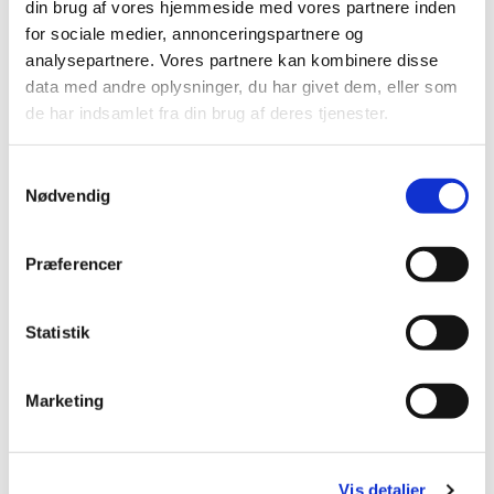
Læs mere om Babysalmesang og tilmeld dig
HER
.
din brug af vores hjemmeside med vores partnere inden
for sociale medier, annonceringspartnere og
analysepartnere. Vores partnere kan kombinere disse
data med andre oplysninger, du har givet dem, eller som
de har indsamlet fra din brug af deres tjenester.
S
Nødvendig
a
m
t
Præferencer
y
k
k
Statistik
e
v
Marketing
a
l
g
Vis detaljer