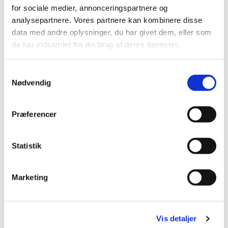
for sociale medier, annonceringspartnere og
analysepartnere. Vores partnere kan kombinere disse
data med andre oplysninger, du har givet dem, eller som
de har indsamlet fra din brug af deres tjenester.
S
Nødvendig
a
m
t
Præferencer
y
k
k
Statistik
e
v
Marketing
a
l
g
Du vil måske også kunne lide...
Vis detaljer