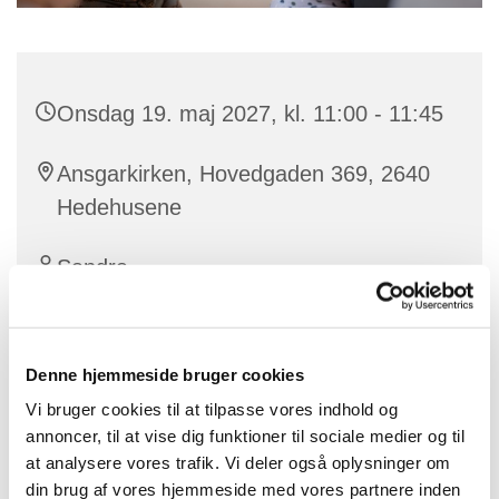
Onsdag 19. maj 2027, kl. 11:00 - 11:45
Ansgarkirken, Hovedgaden 369, 2640
Hedehusene
Sandra
Denne hjemmeside bruger cookies
Vores dygtige korleder Sandra laver babysalmesang
Vi bruger cookies til at tilpasse vores indhold og
for babyer mellem ca. 3 og 12 måneder.
annoncer, til at vise dig funktioner til sociale medier og til
at analysere vores trafik. Vi deler også oplysninger om
Læs mere om Babysalmesang og tilmeld dig
HER
.
din brug af vores hjemmeside med vores partnere inden