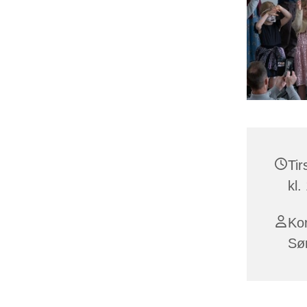
Tir
kl.
Ko
Sø