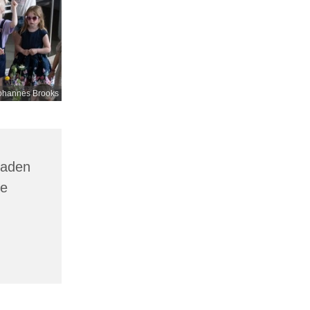
ohannes Brooks
gaden
ne