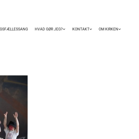
GSFÆLLESSANG
HVAD GØR JEG?
KONTAKT
OM KIRKEN