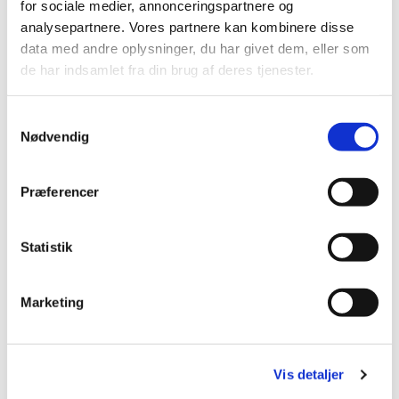
for sociale medier, annonceringspartnere og
analysepartnere. Vores partnere kan kombinere disse
data med andre oplysninger, du har givet dem, eller som
de har indsamlet fra din brug af deres tjenester.
S
Nødvendig
a
m
t
Præferencer
y
k
k
Statistik
e
v
Marketing
a
l
g
Du vil måske også kunne lide...
Vis detaljer