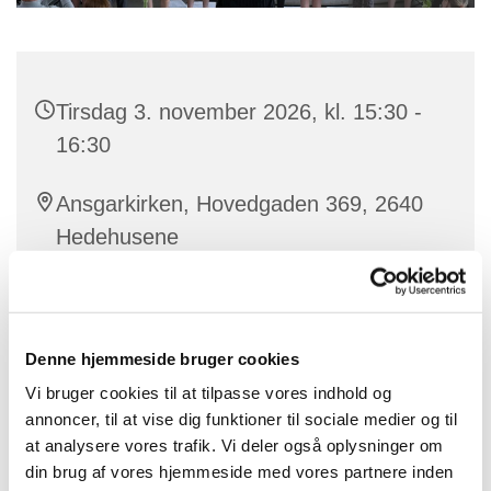
Tirsdag 3. november 2026, kl. 15:30 -
16:30
Ansgarkirken, Hovedgaden 369, 2640
Hedehusene
Korleder Sandra Maria Sørensen
Denne hjemmeside bruger cookies
Vi bruger cookies til at tilpasse vores indhold og
Juniorkoret er åbent for alle børn fra 3. klasse og
annoncer, til at vise dig funktioner til sociale medier og til
opefter, du kan se mere og tilmelde dig
HER
at analysere vores trafik. Vi deler også oplysninger om
din brug af vores hjemmeside med vores partnere inden