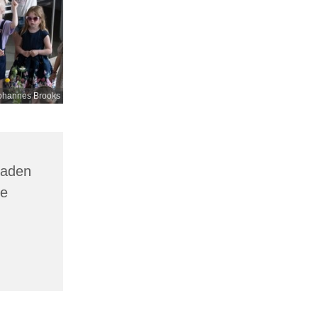
ohannes Brooks
gaden
ne