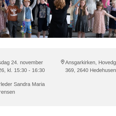
© J
rsdag 24. november
Ansgarkirken, Hoved
6, kl. 15:30 - 16:30
369, 2640 Hedehuse
rleder Sandra Maria
rensen