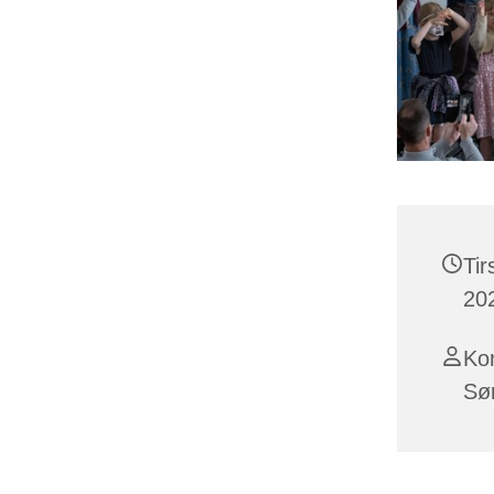
Ti
202
Ko
Sø