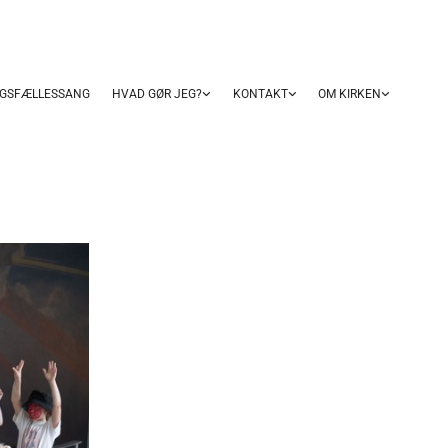
GSFÆLLESSANG
HVAD GØR JEG?
KONTAKT
OM KIRKEN