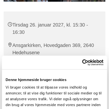
Tirsdag 26. januar 2027, kl. 15:30 -
16:30
Ansgarkirken, Hovedgaden 369, 2640
Hedehusene
Korleder Sandra Maria Sørensen
Denne hjemmeside bruger cookies
Vi bruger cookies til at tilpasse vores indhold og
Juniorkoret er åbent for alle børn fra 3. klasse og
annoncer, til at vise dig funktioner til sociale medier og til
opefter, du kan se mere og tilmelde dig
HER
at analysere vores trafik. Vi deler også oplysninger om
din brug af vores hjemmeside med vores partnere inden