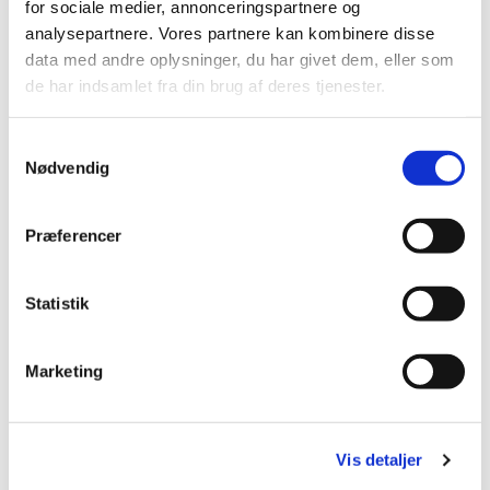
for sociale medier, annonceringspartnere og
analysepartnere. Vores partnere kan kombinere disse
data med andre oplysninger, du har givet dem, eller som
de har indsamlet fra din brug af deres tjenester.
S
Nødvendig
a
m
t
Præferencer
y
k
k
Statistik
e
v
Marketing
a
l
g
Du vil måske også kunne lide...
Vis detaljer