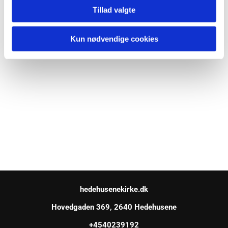
Tillad valgte
Kun nødvendige cookies
hedehusenekirke.dk
Hovedgaden 369, 2640 Hedehusene
+4540239192