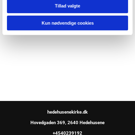
Tillad valgte
Kun nødvendige cookies
hedehusenekirke.dk
Hovedgaden 369, 2640 Hedehusene
+4540239192