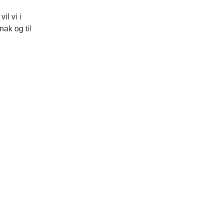
il vi i
nak og til