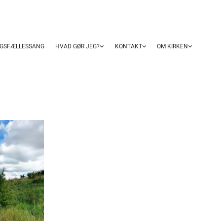
GSFÆLLESSANG
HVAD GØR JEG?
KONTAKT
OM KIRKEN