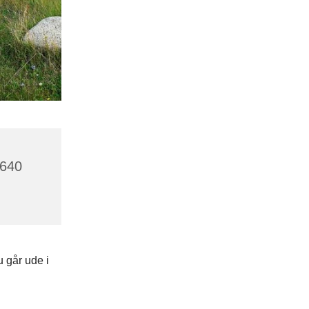
2640
 går ude i