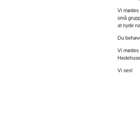
Vi mødes h
små gruppe
at nyde na
Du behøve
Vi mødes 
Hedehus
Vi ses!