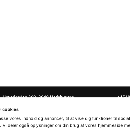
Hovedgaden 369, 2640 Hedehusene
+454
 cookies
passe vores indhold og annoncer, til at vise dig funktioner til soci
fik. Vi deler også oplysninger om din brug af vores hjemmeside m