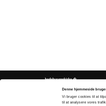
hedehusenekirke.dk
hedehusene.sogn@km.dk
Denne hjemmeside bruger
Vi bruger cookies til at til
til at analysere vores tra