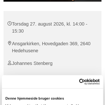
Torsdag 27. august 2026, kl. 14:00 -
15:30
Ansgarkirken, Hovedgaden 369, 2640
Hedehusene
Johannes Stenberg
Kom og syng med på alle de dejlige og kendte sange
fra bl.a. "Den Blå Bog"!
Denne hjemmeside bruger cookies
Vi kommer selvfølgelig også til at synge andre