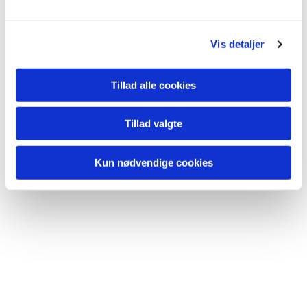
l
g
Vis detaljer
Tillad alle cookies
Du vil måske også kunne lide...
Tillad valgte
Kun nødvendige cookies