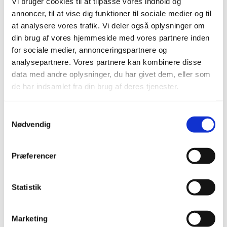
populære hits og sange fra ind- og udland, kanons og
Vi bruger cookies til at tilpasse vores indhold og
måske en gang imellem kaste os ud i at synge
annoncer, til at vise dig funktioner til sociale medier og til
flerstemmigt. Du behøver ikke at have erfaring med at
at analysere vores trafik. Vi deler også oplysninger om
synge i kor - alle er velkommen.
din brug af vores hjemmeside med vores partnere inden
for sociale medier, annonceringspartnere og
Der serveres kaffe og te, og det er gratis at
analysepartnere. Vores partnere kan kombinere disse
deltage. Tilmelding er ikke nødvendig.
data med andre oplysninger, du har givet dem, eller som
de har indsamlet fra din brug af deres tjenester.
S
Nødvendig
a
m
t
Præferencer
y
k
k
Statistik
e
v
Marketing
a