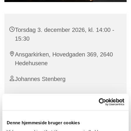
Torsdag 3. december 2026, kl. 14:00 -
15:30
Ansgarkirken, Hovedgaden 369, 2640
Hedehusene
Johannes Stenberg
Kom og syng med på alle de dejlige og kendte sange
fra bl.a. "Den Blå Bog"!
Denne hjemmeside bruger cookies
Vi kommer selvfølgelig også til at synge andre