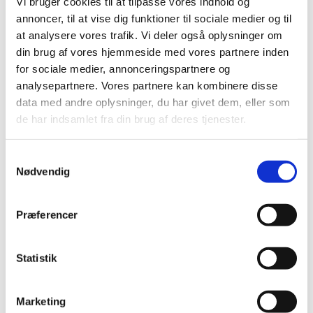
populære hits og sange fra ind- og udland, kanons og
Vi bruger cookies til at tilpasse vores indhold og
måske en gang imellem kaste os ud i at synge
annoncer, til at vise dig funktioner til sociale medier og til
flerstemmigt. Du behøver ikke at have erfaring med at
at analysere vores trafik. Vi deler også oplysninger om
synge i kor - alle er velkommen.
din brug af vores hjemmeside med vores partnere inden
for sociale medier, annonceringspartnere og
Der serveres kaffe og te, og det er gratis at
analysepartnere. Vores partnere kan kombinere disse
deltage. Tilmelding er ikke nødvendig.
data med andre oplysninger, du har givet dem, eller som
de har indsamlet fra din brug af deres tjenester.
S
Nødvendig
a
m
t
Præferencer
y
k
k
Statistik
e
v
Marketing
a