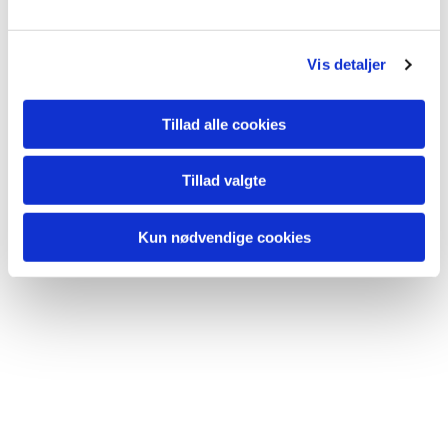
l
g
Vis detaljer
Tillad alle cookies
Du vil måske også kunne lide...
Tillad valgte
Kun nødvendige cookies